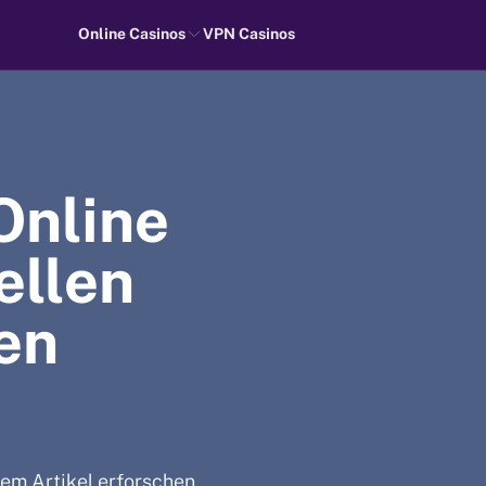
Online Casinos
VPN Casinos
Online
ellen
en
sem Artikel erforschen