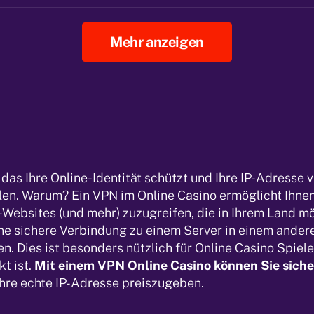
Mehr anzeigen
l, das Ihre Online-Identität schützt und Ihre IP-Adresse 
len. Warum? Ein VPN im Online Casino ermöglicht Ihne
Websites (und mehr) zuzugreifen, die in Ihrem Land m
ine sichere Verbindung zu einem Server in einem ander
. Dies ist besonders nützlich für Online Casino Spieler
t ist.
Mit einem VPN Online Casino können Sie siche
Ihre echte IP-Adresse preiszugeben.