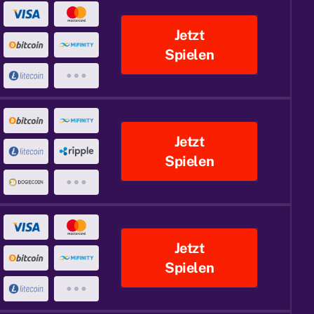
Jetzt
Spielen
Jetzt
Spielen
Jetzt
Spielen