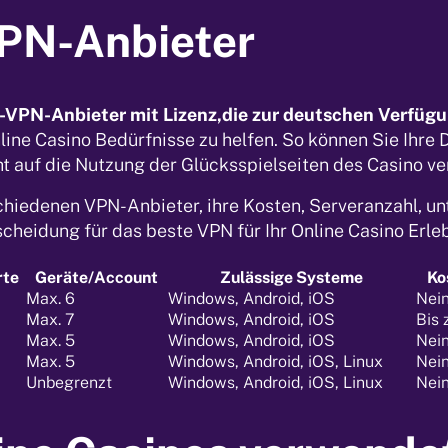
VPN-Anbieter
-VPN-Anbieter mit Lizenz,die zur deutschen Verfüg
ine Casino Bedürfnisse zu helfen. So können Sie Ihre D
t auf die Nutzung der Glücksspielseiten des Casino ve
schiedenen VPN-Anbieter, ihre Kosten, Serveranzahl, un
cheidung für das beste VPN für Ihr Online Casino Erleb
rte
Geräte/Account
Zulässige Systeme
Ko
Max. 6
Windows, Android, iOS
Nei
Max. 7
Windows, Android, iOS
Bis 
Max. 5
Windows, Android, iOS
Nei
Max. 5
Windows, Android, iOS, Linux
Nei
Unbegrenzt
Windows, Android, iOS, Linux
Nei