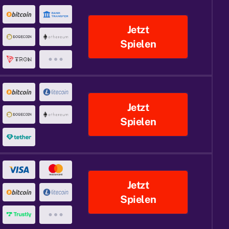
Jetzt
Spielen
Jetzt
Spielen
Jetzt
Spielen