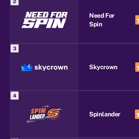
Need For
Spin
Skycrown
Spinlander