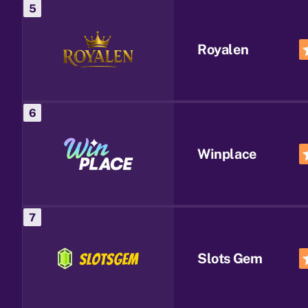
Royalen
Winplace
Slots Gem