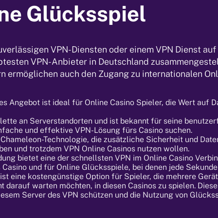
ne Glücksspiel
zuverlässigen VPN-Diensten oder einem VPN Dienst auf 
liebtesten VPN-Anbieter in Deutschland zusammengestel
rn ermöglichen auch den Zugang zu internationalen Onl
s Angebot ist ideal für Online Casino Spieler, die Wert auf 
lette an Serverstandorten und ist bekannt für seine benutzer
 einfache und effektive VPN-Lösung fürs Casino suchen.
 Chameleon-Technologie, die zusätzliche Sicherheit und Date
leben und trotzdem VPN Online Casinos nutzen wollen.
ndung bietet eine der schnellsten VPN im Online Casino Verb
Casino und für Online Glücksspiele, bei denen jede Sekunde 
st eine kostengünstige Option für Spieler, die mehrere Gerä
t darauf warten möchten, in diesen Casinos zu spielen. Dies
diesem Server des VPN schützen und die Nutzung von Glückss